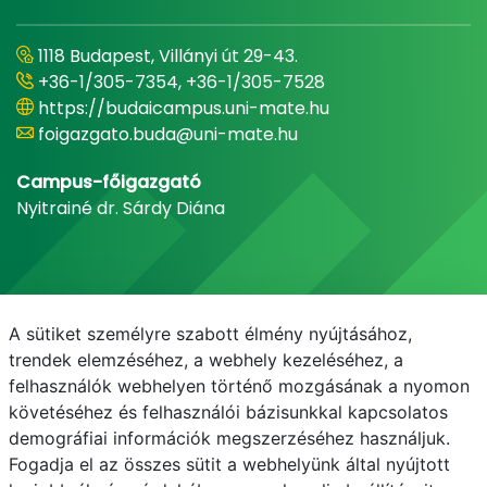
1118 Budapest, Villányi út 29-43.
+36-1/305-7354, +36-1/305-7528
https://budaicampus.uni-mate.hu
foigazgato.buda@uni-mate.hu
Campus-főigazgató
Nyitrainé dr. Sárdy Diána
A sütiket személyre szabott élmény nyújtásához,
trendek elemzéséhez, a webhely kezeléséhez, a
felhasználók webhelyen történő mozgásának a nyomon
követéséhez és felhasználói bázisunkkal kapcsolatos
demográfiai információk megszerzéséhez használjuk.
E-mail
Telefonkönyv
NEPTUN
E-learning
Fogadja el az összes sütit a webhelyünk által nyújtott