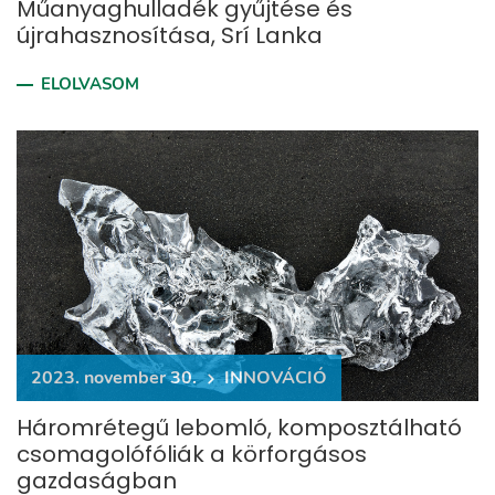
Műanyaghulladék gyűjtése és
újrahasznosítása, Srí Lanka
ELOLVASOM
2023. november 30.
INNOVÁCIÓ
Háromrétegű lebomló, komposztálható
csomagolófóliák a körforgásos
gazdaságban