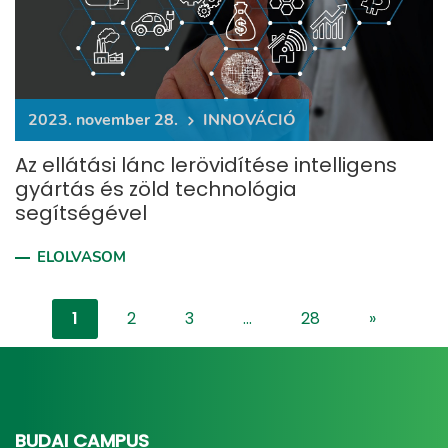
2023. november 28.
INNOVÁCIÓ
Az ellátási lánc lerövidítése intelligens
gyártás és zöld technológia
segítségével
ELOLVASOM
1
2
3
...
28
»
"content-l
BUDAI CAMPUS