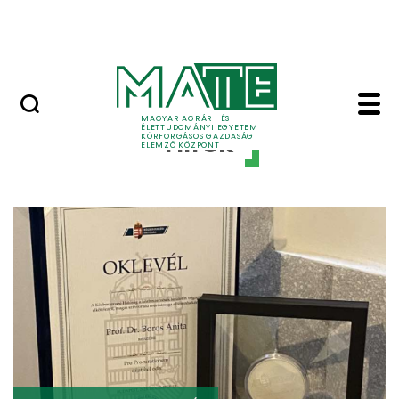
Projektek
Ugrás a fő tartalomhoz
Okostérkép
Hírek - MATE Körforg
MAGYAR AGRÁR- ÉS
ÉLETTUDOMÁNYI EGYETEM
Hírek
KÖRFORGÁSOS GAZDASÁG
ELEMZŐ KÖZPONT