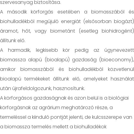
szervesanyag biztosítása.
A második körforgás esetében a biomasszából és
biohulladékból megújuló energiát (elsősorban biogázt)
áramot, hőt, vagy biometánt (esetleg biohidrogént)
állítunk elő.
A harmadik, legkisebb kör pedig az úgynevezett
biomassza alapú (bioalapú) gazdaság (bioeconomy),
amikor biomasszából és biohulladékból közvetlenül
bioalapú termékeket állítunk elő, amelyeket használat
után újrafeldolgozunk, hasznosítunk.
A körforgásos gazdaságnak és azon belül is a biológiai
körforgásnak az agrárium meghatározó része, a
termeléssel a kiinduló pontját jelenti, de kulcsszerepe van
a biomassza termelés mellett a biohulladékok