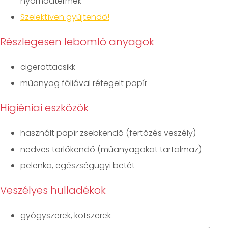
nyomdatermék
Szelektíven gyűjtendő!
Részlegesen lebomló anyagok
cigerattacsikk
műanyag fóliával rétegelt papír
Higiéniai eszközök
használt papír zsebkendő (fertőzés veszély)
nedves törlőkendő (műanyagokat tartalmaz)
pelenka, egészségügyi betét
Veszélyes hulladékok
gyógyszerek, kötszerek