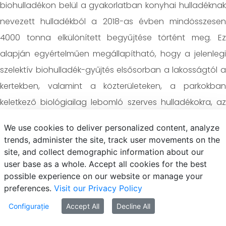
biohulladékon belül a gyakorlatban konyhai hulladéknak
nevezett hulladékból a 2018-as évben mindösszesen
4000 tonna elkülönített begyűjtése történt meg. Ez
alapján egyértelműen megállapítható, hogy a jelenlegi
szelektív biohulladék-gyűjtés elsősorban a lakosságtól a
kertekben, valamint a közterületeken, a parkokban
keletkező biológiailag lebomló szerves hulladékokra, az
úgynevezett zöldhulladékokra korlátozódik (EWC 20 02
We use cookies to deliver personalized content, analyze
01). A településeken ezek a kertekben és parkokban
trends, administer the site, track user movements on the
képződő hulladékok azok, amelyek begyűjtése a
site, and collect demographic information about our
user base as a whole. Accept all cookies for the best
keletkezésük jellege miatt is elkülönítetten történik
possible experience on our website or manage your
(közterületek gondozása), illetve viszonylag egyszerű a
preferences.
Visit our Privacy Policy
lakossági szelektív gyűjtés bevezetése és működtetése.
Configurație
Accept All
Decline All
Hazánk számára jelenleg a legnagyobb kihívás a