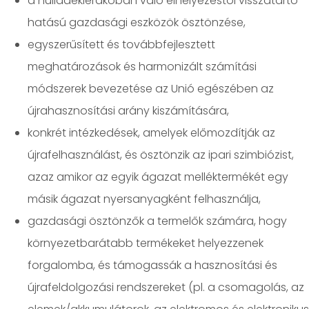
a hulladéklerakóban való elhelyezéstől visszatartó
hatású gazdasági eszközök ösztönzése,
egyszerűsített és továbbfejlesztett
meghatározások és harmonizált számítási
módszerek bevezetése az Unió egészében az
újrahasznosítási arány kiszámítására,
konkrét intézkedések, amelyek előmozdítják az
újrafelhasználást, és ösztönzik az ipari szimbiózist,
azaz amikor az egyik ágazat melléktermékét egy
másik ágazat nyersanyagként felhasználja,
gazdasági ösztönzők a termelők számára, hogy
környezetbarátabb termékeket helyezzenek
forgalomba, és támogassák a hasznosítási és
újrafeldolgozási rendszereket (pl. a csomagolás, az