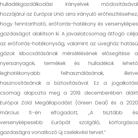
hulladékgazdálkodási irányelvek módosításával
hozzájárul az Európai Unió arra irányuló erőfeszítéseihez,
hogy fenntartható, erőforrás-hatékony és versenyképes
gazdaságot alakítson ki. A javaslatcsomag átfogó célja
az erőforrás-hatékonyság, valamint az üvegház hatású
gázok kibocsátásának mérséklésének elősegítése a
nyersanyagok, termékek és hulladékok lehető
leghatékonyabb felhasználásának, illetve
hasznosításának a biztosításával. Ez a jogalkotási
csomag alapozta meg a 2019. decemberében aláírt
Európai Zöld Megállapodást (Green Deal) és a 2020
március 11.-én elfogadott, „A tisztább és
versenyképesebb Európát szolgáló, körforgásos
gazdaságra vonatkozó új cselekvési tervet.”