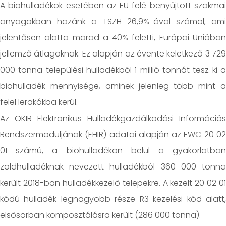
A biohulladékok esetében az EU felé benyújtott szakmai
anyagokban hazánk a TSZH 26,9%-ával számol, ami
jelentősen alatta marad a 40% feletti, Európai Unióban
jellemző átlagoknak. Ez alapján az évente keletkező 3 729
000 tonna települési hulladékból 1 millió tonnát tesz ki a
biohulladék mennyisége, aminek jelenleg több mint a
felel lerakókba kerül.
Az OKIR Elektronikus Hulladékgazdálkodási Információs
Rendszermoduljának (EHIR) adatai alapján az EWC 20 02
01 számú, a biohulladékon belül a gyakorlatban
zöldhulladéknak nevezett hulladékból 360 000 tonna
került 2018-ban hulladékkezelő telepekre. A kezelt 20 02 01
kódú hulladék legnagyobb része R3 kezelési kód alatt,
elsősorban komposztálásra került (286 000 tonna).