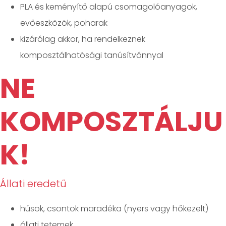
PLA és keményítő alapú csomagolóanyagok,
evőeszközök, poharak
kizárólag akkor, ha rendelkeznek
komposztálhatósági tanúsítvánnyal
NE
KOMPOSZTÁLJU
K!
Állati eredetű
húsok, csontok maradéka (nyers vagy hőkezelt)
állati tetemek