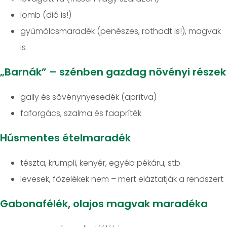
lomb (dió is!)
gyümölcsmaradék (penészes, rothadt is!), magvak
is
„Barnák” – szénben gazdag növényi részek
gally és sövénynyesedék (aprítva)
faforgács, szalma és faapríték
Húsmentes ételmaradék
tészta, krumpli, kenyér, egyéb pékáru, stb.
levesek, főzelékek nem – mert eláztatják a rendszert
Gabonafélék, olajos magvak maradéka