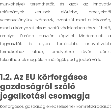
munkahelyek teremthetők, és azok az innovatív
találmányok kerülnek előtérbe, amelyekből
versenyelőnyünk származik, ezenfelül mind a lakosság,
mind a környezet olyan szintű védelemben részesíthető,
amelyet Európa büszkén képvisel. Mindemellett a
fogyasztók is olyan tartósabb, innovatívabb
termékekhez jutnak, amelyeknek révén pénzt
takaríthatnak meg, életminőségük pedig jobbá válik.
1.2. Az EU körforgásos
gazdaságról szóló
jogalkotási csomagja
Körforgásos gazdaság elképzelésének konkretizálódását