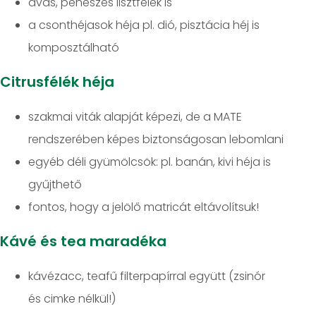
avas, penészes lisztfélék is
a csonthéjasok héja pl. dió, pisztácia héj is
komposztálható
Citrusfélék héja
szakmai viták alapját képezi, de a MATE
rendszerében képes biztonságosan lebomlani
egyéb déli gyümölcsök: pl. banán, kivi héja is
gyűjthető
fontos, hogy a jelölő matricát eltávolítsuk!
Kávé és tea maradéka
kávézacc, teafű filterpapírral együtt (zsinór
és cimke nélkül!)