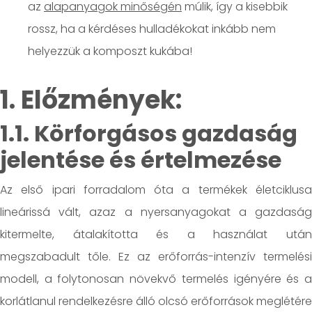
az
alapanyagok minőségén
múlik, így a kisebbik
rossz, ha a kérdéses hulladékokat inkább nem
helyezzük
a komposzt kukába!
1. Előzmények:
1.1. Körforgásos gazdaság
jelentése és értelmezése
Az első ipari forradalom óta a termékek életciklusa
lineárissá vált, azaz a nyersanyagokat a gazdaság
kitermelte, átalakította és a használat után
megszabadult tőle. Ez az erőforrás-intenzív termelési
modell, a folytonosan növekvő termelés igényére és a
korlátlanul rendelkezésre álló olcsó erőforrások meglétére