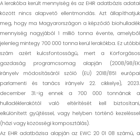
A lerakóba került mennyiség és az EHIR adatbázis adatai
között nincs alapvető ellentmondás. Azt állapíthatjuk
meg, hogy ma Magyarországon a képződő biohulladék
mennyiség nagyjából 1 millió tonna évente, amelyből
jelenleg mintegy 700 000 tonna kerül lerakókba. Ez utóbbi
szám azért kulcsfontosságú, mert a Körforgásos
gazdaság programcsomag alapján (2008/98/EK
irányelv módosításáról szóló (EU) 2018/851 európai
parlamenti és tanács irányelv 22. cikkelye), 2023.
december 31.-ig ennek a 700 000 tonnának a
hulladéklerakótól való eltérítését kell biztosítani,
elkülönített gyűjtéssel, vagy helyben történő kezeléssel
(házi vagy közösségi komposztálás).
Az EHIR adatbázisa alapján az EWC 20 01 08 számú, a