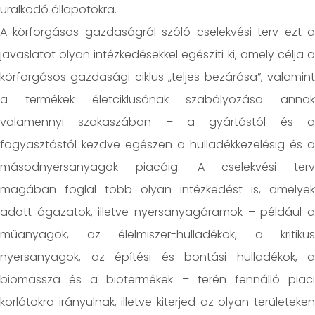
uralkodó állapotokra.
A körforgásos gazdaságról szóló cselekvési terv ezt a
javaslatot olyan intézkedésekkel egészíti ki, amely célja a
körforgásos gazdasági ciklus „teljes bezárása”, valamint
a termékek életciklusának szabályozása annak
valamennyi szakaszában – a gyártástól és a
fogyasztástól kezdve egészen a hulladékkezelésig és a
másodnyersanyagok piacáig. A cselekvési terv
magában foglal több olyan intézkedést is, amelyek
adott ágazatok, illetve nyersanyagáramok – például a
műanyagok, az élelmiszer-hulladékok, a kritikus
nyersanyagok, az építési és bontási hulladékok, a
biomassza és a biotermékek – terén fennálló piaci
korlátokra irányulnak, illetve kiterjed az olyan területeken