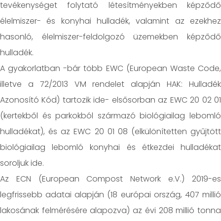
tevékenységet folytató létesítményekben képződő
élelmiszer- és konyhai hulladék, valamint az ezekhez
hasonló, élelmiszer-feldolgozó üzemekben képződő
hulladék.
A gyakorlatban -bár több EWC (European Waste Code,
illetve a 72/2013 VM rendelet alapján HAK: Hulladék
Azonosító Kód) tartozik ide- elsősorban az EWC 20 02 01
(kertekből és parkokból származó biológiailag lebomló
hulladékat), és az EWC 20 01 08 (elkülönítetten gyűjtött
biológiailag lebomló konyhai és étkezdei hulladékat
soroljuk ide.
Az ECN (European Compost Network e.V.) 2019-es
legfrissebb adatai alapján (18 európai ország, 407 millió
lakosának felmérésére alapozva) az évi 208 millió tonna