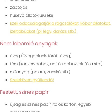
záptojás
húsevő állatok ürüléke
Ezek odacsalogatják a rágcsálókat, kóbor állatokat,
ízeltlábúakat (pl. légy, darázs stb.)
Nem lebomló anyagok
üveg (üvegpalack, törött üveg)
fém (konzervdoboz, üdítős doboz, alufólia stb.)
műanyag (palack, zacskó stb.)
Szelektíven gyűjtendő!
Festett, színes papír
újság és színes papír, italos karton, egyéb