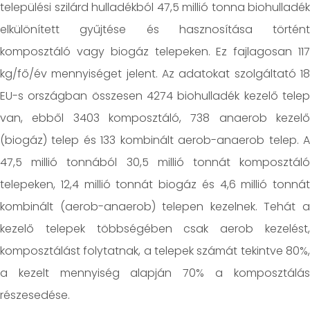
települési szilárd hulladékból 47,5 millió tonna biohulladék
elkülönített gyűjtése és hasznosítása történt
komposztáló vagy biogáz telepeken. Ez fajlagosan 117
kg/fő/év mennyiséget jelent. Az adatokat szolgáltató 18
EU-s országban összesen 4274 biohulladék kezelő telep
van, ebből 3403 komposztáló, 738 anaerob kezelő
(biogáz) telep és 133 kombinált aerob-anaerob telep. A
47,5 millió tonnából 30,5 millió tonnát komposztáló
telepeken, 12,4 millió tonnát biogáz és 4,6 millió tonnát
kombinált (aerob-anaerob) telepen kezelnek. Tehát a
kezelő telepek többségében csak aerob kezelést,
komposztálást folytatnak, a telepek számát tekintve 80%,
a kezelt mennyiség alapján 70% a komposztálás
részesedése.