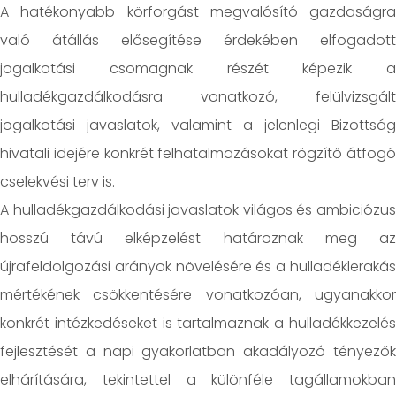
A hatékonyabb körforgást megvalósító gazdaságra
való átállás elősegítése érdekében elfogadott
jogalkotási csomagnak részét képezik a
hulladékgazdálkodásra vonatkozó, felülvizsgált
jogalkotási javaslatok, valamint a jelenlegi Bizottság
hivatali idejére konkrét felhatalmazásokat rögzítő átfogó
cselekvési terv is.
A hulladékgazdálkodási javaslatok világos és ambiciózus
hosszú távú elképzelést határoznak meg az
újrafeldolgozási arányok növelésére és a hulladéklerakás
mértékének csökkentésére vonatkozóan, ugyanakkor
konkrét intézkedéseket is tartalmaznak a hulladékkezelés
fejlesztését a napi gyakorlatban akadályozó tényezők
elhárítására, tekintettel a különféle tagállamokban