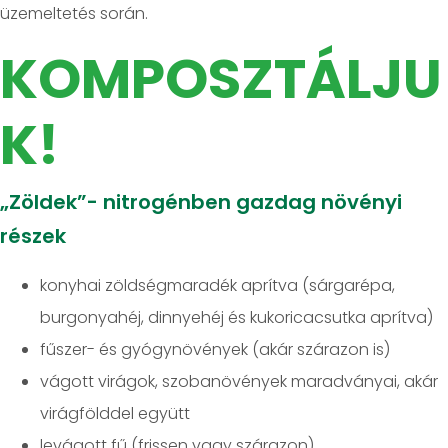
üzemeltetés során.
KOMPOSZTÁLJU
K!
„Zöldek”- nitrogénben gazdag növényi
részek
konyhai zöldségmaradék aprítva (sárgarépa,
burgonyahéj, dinnyehéj és kukoricacsutka aprítva)
fűszer- és gyógynövények (akár szárazon is)
vágott virágok, szobanövények maradványai, akár
virágfölddel együtt
levágott fű (frissen vagy szárazon)