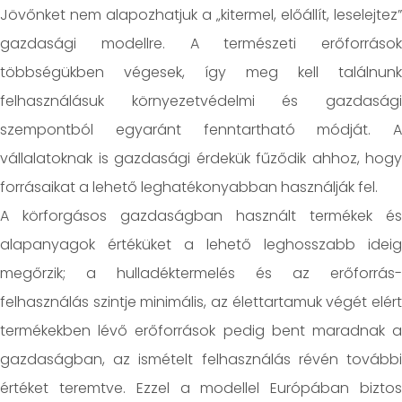
Jövőnket nem alapozhatjuk a „kitermel, előállít, leselejtez”
gazdasági modellre. A természeti erőforrások
többségükben végesek, így meg kell találnunk
felhasználásuk környezetvédelmi és gazdasági
szempontból egyaránt fenntartható módját. A
vállalatoknak is gazdasági érdekük fűződik ahhoz, hogy
forrásaikat a lehető leghatékonyabban használják fel.
A körforgásos gazdaságban használt termékek és
alapanyagok értéküket a lehető leghosszabb ideig
megőrzik; a hulladéktermelés és az erőforrás-
felhasználás szintje minimális, az élettartamuk végét elért
termékekben lévő erőforrások pedig bent maradnak a
gazdaságban, az ismételt felhasználás révén további
értéket teremtve. Ezzel a modellel Európában biztos