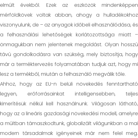
elmúlt évekből. Ezek az eszközök mindenképpen
mérföldkövek voltak abban, ahogy a hulladékokhoz
viszonyulunk, de – az anyagok időbeli elhasználódása, és
a felhasználási lehetőségek korlátozottsága miatt –
önmagukban nem jelentenek megoldást. Olyan hosszú
távú gondolkodásra van szükség, mely biztosítja, hogy
már a terméktervezés folyamatában tudjuk azt, hogy mi
lesz a termékből, miután a felhasználó megválik tőle.
Ahhoz, hogy az EU-n belüli növekedés fenntartható
legyen, erőforrásainkat intelligensebben, teljes
kimerítésük nélkül kell használnunk. Világosan látható,
hogy az a lineáris gazdasági növekedési modell, amelyre
a múltban támaszkodtunk, globalizált világunkban a mai
modern társadalmak igényeinek már nem felel meg.