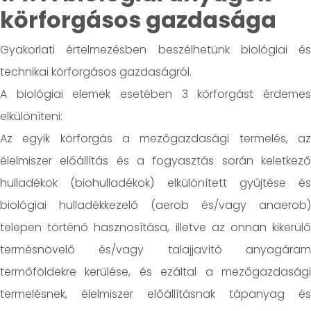
körforgásos gazdasága
Gyakorlati értelmezésben beszélhetünk biológiai és
technikai körforgásos gazdaságról.
A biológiai elemek esetében 3 körforgást érdemes
elkülöníteni:
Az egyik körforgás a mezőgazdasági termelés, az
élelmiszer előállítás és a fogyasztás során keletkező
hulladékok (biohulladékok) elkülönített gyűjtése és
biológiai hulladékkezelő (aerob és/vagy anaerob)
telepen történő hasznosítása, illetve az onnan kikerülő
termésnövelő és/vagy talajjavító anyagáram
termőföldekre kerülése, és ezáltal a mezőgazdasági
termelésnek, élelmiszer előállításnak tápanyag és