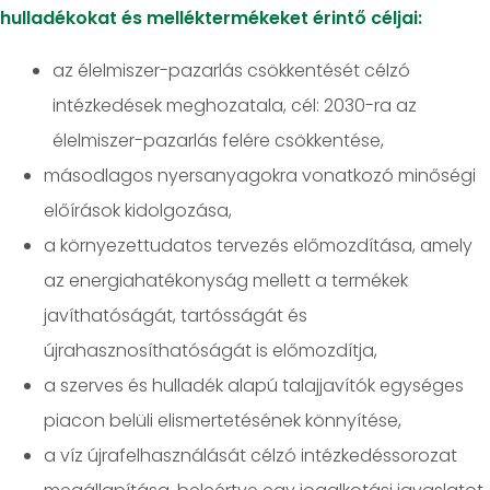
hulladékokat és melléktermékeket érintő céljai:
az élelmiszer-pazarlás csökkentését célzó
intézkedések meghozatala, cél: 2030-ra az
élelmiszer-pazarlás felére csökkentése,
másodlagos nyersanyagokra vonatkozó minőségi
előírások kidolgozása,
a környezettudatos tervezés előmozdítása, amely
az energiahatékonyság mellett a termékek
javíthatóságát, tartósságát és
újrahasznosíthatóságát is előmozdítja,
a szerves és hulladék alapú talajjavítók egységes
piacon belüli elismertetésének könnyítése,
a víz újrafelhasználását célzó intézkedéssorozat