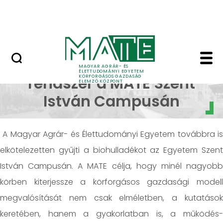
Projektek
Skip to Main Content
Okostérkép
Új hulladékgazdálkod
Hulladékgazdálkodási
MAGYAR AGRÁR- ÉS
ÉLETTUDOMÁNYI EGYETEM
KÖRFORGÁSOS GAZDASÁG
rendszer a MATE Szent
ELEMZŐ KÖZPONT
István Campusán
A Magyar Agrár- és Élettudományi Egyetem továbbra is
elkötelezetten gyűjti a biohulladékot az Egyetem Szent
István Campusán. A MATE célja, hogy minél nagyobb
körben kiterjessze a körforgásos gazdasági modell
megvalósítását nem csak elméletben, a kutatások
keretében, hanem a gyakorlatban is, a működés-