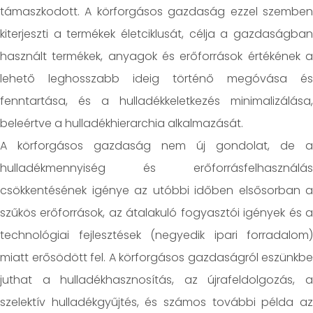
támaszkodott. A körforgásos gazdaság ezzel szemben
kiterjeszti a termékek életciklusát, célja a gazdaságban
használt termékek, anyagok és erőforrások értékének a
lehető leghosszabb ideig történő megóvása és
fenntartása, és a hulladékkeletkezés minimalizálása,
beleértve a hulladékhierarchia alkalmazását.
A körforgásos gazdaság nem új gondolat, de a
hulladékmennyiség és erőforrásfelhasználás
csökkentésének igénye az utóbbi időben elsősorban a
szűkös erőforrások, az átalakuló fogyasztói igények és a
technológiai fejlesztések (negyedik ipari forradalom)
miatt erősödött fel. A körforgásos gazdaságról eszünkbe
juthat a hulladékhasznosítás, az újrafeldolgozás, a
szelektív hulladékgyűjtés, és számos további példa az