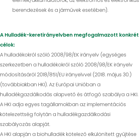
elemek/akkumulátorok, az elektromos és elektronikus
berendezések és a járművek esetében).
A Hulladék-keretirányelvben megfogalmazott konkrét
célok:
A hulladékokról szóló 2008/98/EK irányelv (egységes
szerkezetben a hulladékokról szóló 2008/98/EK irányelv
módosításáról 2018/851/EU irányelvvel (2018. május 30.)
(továbbiakban HKI). Az Európai Unióban a
hulladékgazdálkodás alapvető és átfogó szabálya a HKI.
A HKI adja egyes tagállamokban az implementációs
kötelezettség folytán a hulladékgazdálkodási
szabályozás alapját.
A HKI alapján a biohulladék kötelező elkülönített gyűjtése