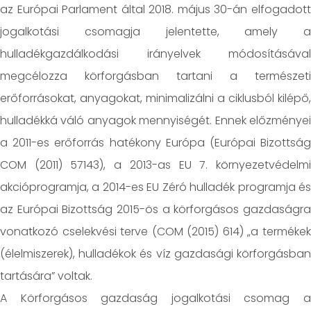
az Európai Parlament által 2018. május 30-án elfogadott
jogalkotási csomagja jelentette, amely a
hulladékgazdálkodási irányelvek módosításával
megcélozza körforgásban tartani a természeti
erőforrásokat, anyagokat, minimalizálni a ciklusból kilépő,
hulladékká váló anyagok mennyiségét. Ennek előzményei
a 2011-es erőforrás hatékony Európa (Európai Bizottság
COM (2011) 57143), a 2013-as EU 7. környezetvédelmi
akcióprogramja, a 2014-es EU Zéró hulladék programja és
az Európai Bizottság 2015-ös a körforgásos gazdaságra
vonatkozó cselekvési terve (COM (2015) 614) „a termékek
(élelmiszerek), hulladékok és víz gazdasági körforgásban
tartására” voltak.
A Körforgásos gazdaság jogalkotási csomag a