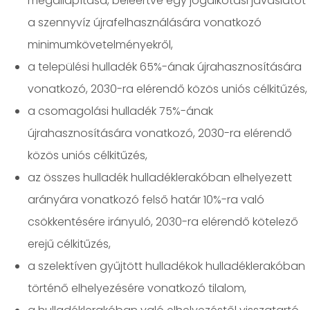
megállapítása, beleértve egy jogalkotási javaslatot
a szennyvíz újrafelhasználására vonatkozó
minimumkövetelményekről,
a települési hulladék 65%-ának újrahasznosítására
vonatkozó, 2030-ra elérendő közös uniós célkitűzés,
a csomagolási hulladék 75%-ának
újrahasznosítására vonatkozó, 2030-ra elérendő
közös uniós célkitűzés,
az összes hulladék hulladéklerakóban elhelyezett
arányára vonatkozó felső határ 10%-ra való
csökkentésére irányuló, 2030-ra elérendő kötelező
erejű célkitűzés,
a szelektíven gyűjtött hulladékok hulladéklerakóban
történő elhelyezésére vonatkozó tilalom,