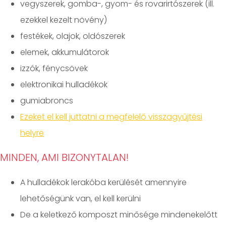
vegyszerek, gomba-, gyom- és rovarirtószerek (ill.
ezekkel kezelt növény)
festékek, olajok, oldószerek
elemek, akkumulátorok
izzók, fénycsövek
elektronikai hulladékok
gumiabroncs
Ezeket el kell juttatni a megfelelő visszagyűjtési
helyre
MINDEN, AMI BIZONYTALAN!
A hulladékok lerakóba kerülését amennyire
lehetőségünk van, el kell kerülni
De a keletkező komposzt minősége mindenekelőtt