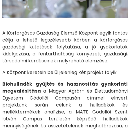
A Körforgásos Gazdaság Elemző Központ egyik fontos
célja a lehető legszélesebb körben a körforgásos
gazdasági kutatások folytatása, a jó gyakorlatok
kidolgozása, a fentarthatóság környezeti, gazdasági,
társadalmi kérdéseinek mélyreható elemzése.
A Központ keretein belül jelenleg két projekt folyik:
Biohulladék gyűjtés és hasznosítás gyakorlati
megvalósítása
a Magyar Agrár- és Élettudományi
Egyetem Gödöllői Campusán címmel elnyert
projektünk során célunk a hulladékok és
melléktermékek analízise, a MATE Gödöllői Szent
István Campus területén képződő hulladékok
mennyiségének és összetételének meghatározása, a