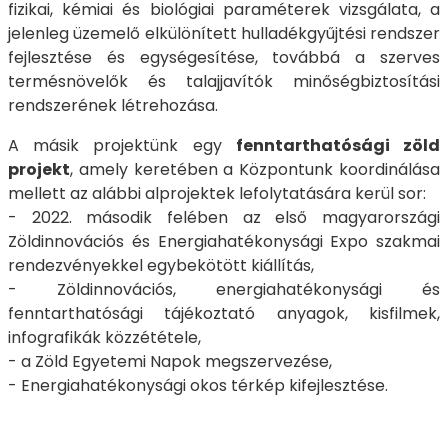
fizikai, kémiai és biológiai paraméterek vizsgálata, a
jelenleg üzemelő elkülönített hulladékgyűjtési rendszer
fejlesztése és egységesítése, továbbá a szerves
termésnövelők és talajjavítók minőségbiztosítási
rendszerének létrehozása.
A másik projektünk egy
fenntarthatósági zöld
projekt
, amely keretében a Központunk koordinálása
mellett az alábbi alprojektek lefolytatására kerül sor:
- 2022. második felében az első magyarországi
Zöldinnovációs és Energiahatékonysági Expo szakmai
rendezvényekkel egybekötött kiállítás,
- Zöldinnovációs, energiahatékonysági és
fenntarthatósági tájékoztató anyagok, kisfilmek,
infografikák közzététele,
- a Zöld Egyetemi Napok megszervezése,
- Energiahatékonysági okos térkép kifejlesztése.