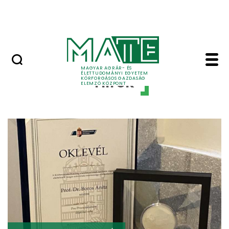
Projektek
Ugrás a fő tartalomhoz
Okostérkép
Hírek - MATE Körforg
MAGYAR AGRÁR- ÉS
ÉLETTUDOMÁNYI EGYETEM
Hírek
KÖRFORGÁSOS GAZDASÁG
ELEMZŐ KÖZPONT