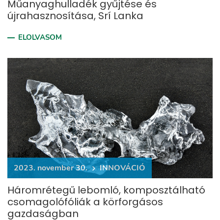
Műanyaghulladék gyűjtése és
újrahasznosítása, Srí Lanka
ELOLVASOM
2023. november 30.
INNOVÁCIÓ
Háromrétegű lebomló, komposztálható
csomagolófóliák a körforgásos
gazdaságban