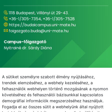
1118 Budapest, Villányi út 29-43.
+36-1/305-7354, +36-1/305-7528
https://budaicampus.uni-mate.hu
foigazgato.buda@uni-mate.hu
Campus-főigazgató
Nyitrainé dr. Sárdy Diána
A sütiket személyre szabott élmény nyújtásához,
trendek elemzéséhez, a webhely kezeléséhez, a
felhasználók webhelyen történő mozgásának a nyomon
követéséhez és felhasználói bázisunkkal kapcsolatos
demográfiai információk megszerzéséhez használjuk.
E-mail
Telefonkönyv
NEPTUN
E-learning
Fogadja el az összes sütit a webhelyünk által nyújtott