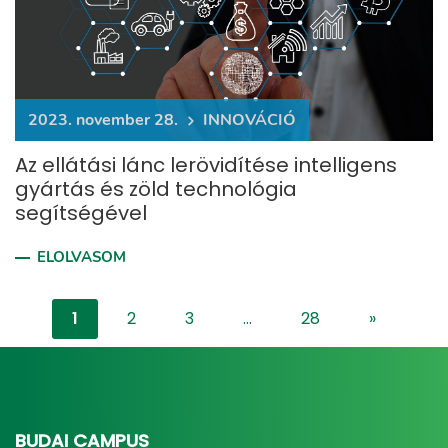
2023. november 28.
INNOVÁCIÓ
Az ellátási lánc lerövidítése intelligens
gyártás és zöld technológia
segítségével
ELOLVASOM
1
2
3
...
28
»
"content-l
BUDAI CAMPUS