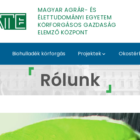
MAGYAR AGRÁR- ÉS
ÉLETTUDOMÁNYI EGYETEM
KÖRFORGÁSOS GAZDASÁG
ELEMZŐ KÖZPONT
Biohulladék körforgás
Projektek
Okostér
gásos Gazdaság Elemz
Rólunk