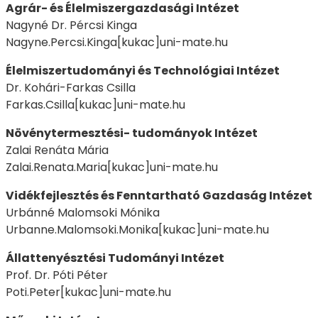
Agrár- és Élelmiszergazdasági Intézet
Nagyné Dr. Pércsi Kinga
Nagyne.Percsi.Kinga[kukac]uni-mate.hu
Élelmiszertudományi és Technológiai Intézet
Dr. Kohári-Farkas Csilla
Farkas.Csilla[kukac]uni-mate.hu
Növénytermesztési- tudományok Intézet
Zalai Renáta Mária
Zalai.Renata.Maria[kukac]uni-mate.hu
Vidékfejlesztés és Fenntartható Gazdaság Intézet
Urbánné Malomsoki Mónika
Urbanne.Malomsoki.Monika[kukac]uni-mate.hu
Állattenyésztési Tudományi Intézet
Prof. Dr. Póti Péter
Poti.Peter[kukac]uni-mate.hu