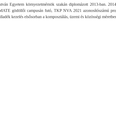
stván Egyetem környezetmérnök szakán diplomázott 2013-ban. 2014-t
az MATE gödöllői campusán futó, TKP NVA 2021 azonosítószámú pro
ulladék kezelés elsősorban a komposztálás, üzemi és közösségi méretbe