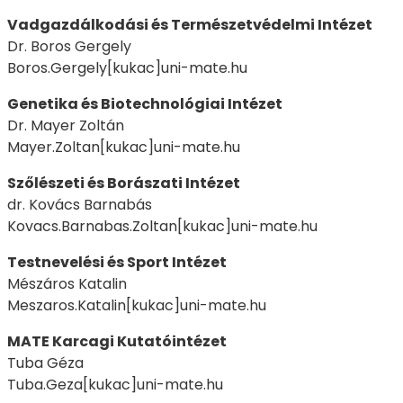
Vadgazdálkodási és Természetvédelmi Intézet
Dr. Boros Gergely
Boros.Gergely[kukac]uni-mate.hu
Genetika és Biotechnológiai Intézet
Dr. Mayer Zoltán
Mayer.Zoltan[kukac]uni-mate.hu
Szőlészeti és Borászati Intézet
dr. Kovács Barnabás
Kovacs.Barnabas.Zoltan[kukac]uni-mate.hu
Testnevelési és Sport Intézet
Mészáros Katalin
Meszaros.Katalin[kukac]uni-mate.hu
MATE Karcagi Kutatóintézet
Tuba Géza
Tuba.Geza[kukac]uni-mate.hu