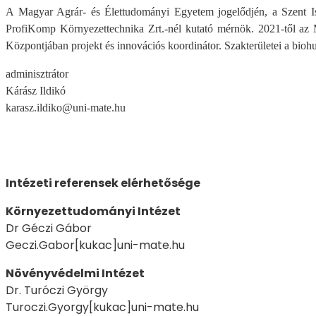
A Magyar Agrár- és Élettudományi Egyetem jogelődjén, a Szent I
ProfiKomp Környezettechnika Zrt.-nél kutató mérnök. 2021-től 
Központjában projekt és innovációs koordinátor. Szakterületei a bioh
adminisztrátor
Kárász Ildikó
karasz.ildiko@uni-mate.hu
Intézeti referensek elérhetősége
Környezettudományi Intézet
Dr Géczi Gábor
Geczi.Gabor[kukac]uni-mate.hu
Növényvédelmi Intézet
Dr. Turóczi György
Turoczi.Gyorgy[kukac]uni-mate.hu