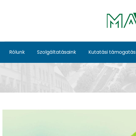
Ugrás a fő tartalomhoz
Rólunk
Szolgáltatásaink
Kutatási támogatás
Rólunk - MATE Körfor