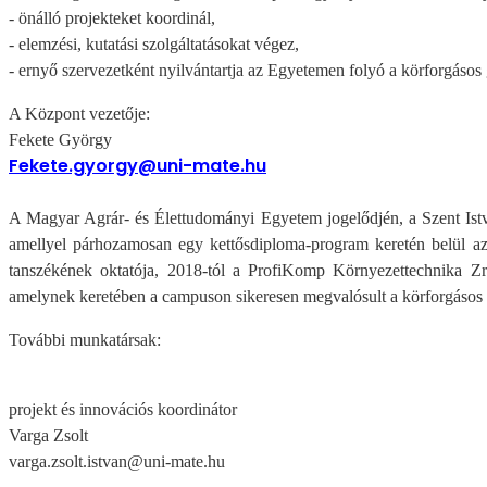
- önálló projekteket koordinál,
- elemzési, kutatási szolgáltatásokat végez,
- ernyő szervezetként nyilvántartja az Egyetemen folyó a körforgásos
A Központ vezetője:
Fekete György
Fekete.gyorgy@uni-mate.hu
A Magyar Agrár- és Élettudományi Egyetem jogelődjén, a Szent Is
amellyel párhozamosan egy kettősdiploma-program keretén belül a
tanszékének oktatója, 2018-tól a ProfiKomp Környezettechnika Z
amelynek keretében a campuson sikeresen megvalósult a körforgásos
További munkatársak:
projekt és innovációs koordinátor
Varga Zsolt
varga.zsolt.istvan@uni-mate.hu