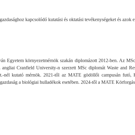
 gazdasághoz kapcsolódó kutatási és oktatási tevékenységeket és azok 
tván Egyetem környezetmérnök szakán diplomázott 2012-ben. Az MSc 
z angliai Cranfield University-n szerzett MSc diplomát Waste and 
rt.-nél kutató mérnök. 2021-től az MATE gödöllői campusán futó,
 gazdaság a biológiai hulladékok esetében. 2024-től a MATE Körforg