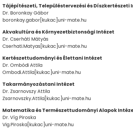
Tájépítészeti, Településtervezési és Díszkertészeti 
Dr. Boronkay Gábor
boronkay.gabor[kukac]uni-mate.hu
Akvakultúra és Környezetbiztonsági Intézet
Dr. Cserháti Mátyás
Cserhati.Matyas[kukac]uni-mate.hu
Kertészettudományi és Élettani Intézet
Dr. Ombódi Attila
Ombodi.Attila[kukac]uni-mate.hu
Takarmányozástani Intézet
Dr. Zsarnovszy Attila
Zsarnovszky.Attila[kukac]uni-mate.hu
Matematika és Természettudományi Alapok Intéz
Dr. Víg Piroska
Vig.Piroska[kukac]uni-mate.hu